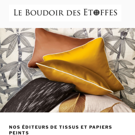
Aller
au
contenu
principal
LE BOUDOIR DES ETOFFES
Atelier Boutique 58 route d'Annecy à Veyrier du Lac (74)
NOS ÉDITEURS DE TISSUS ET PAPIERS
PEINTS