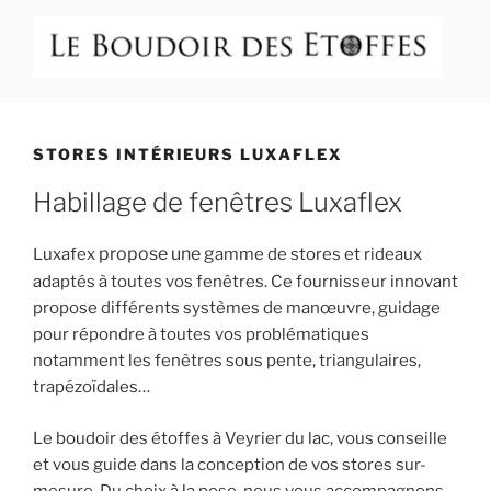
Aller
au
contenu
principal
LE BOUDOIR DES ETOFFES
Atelier Boutique 58 route d'Annecy à Veyrier du Lac (74)
STORES INTÉRIEURS LUXAFLEX
Habillage de fenêtres Luxaflex
propose une g
Luxafex
amme de stores et rideaux
adaptés à toutes vos fenêtres. Ce fournisseur innovant
propose différents systèmes de manœuvre, guidage
pour répondre à toutes vos problématiques
notamment les fenêtres sous pente, triangulaires,
trapézoïdales…
Le boudoir des étoffes à Veyrier du lac, vous conseille
et vous guide dans la conception de vos stores sur-
mesure. Du choix à la pose, nous vous accompagnons