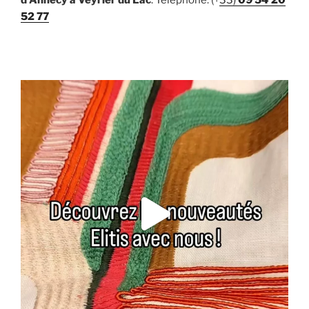
d'Annecy à Veyrier du Lac
. Téléphone: (+
33)
09 54 20
52 77