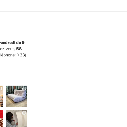
 vendredi de 9
ndez-vous,
58
éléphone: (+
33)