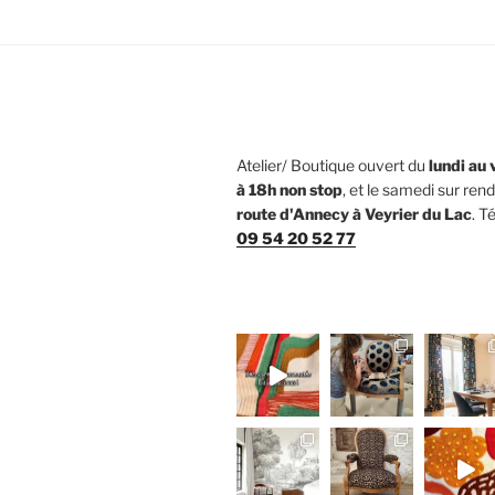
Atelier/ Boutique ouvert du
lundi au
à 18h non stop
, et le samedi sur re
route d'Annecy à Veyrier du Lac
. T
09 54 20 52 77