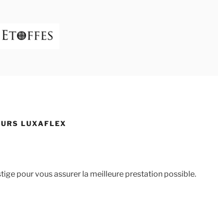
R DES ETOFFES
ecy à Veyrier du Lac (74)
EURS LUXAFLEX
ige pour vous assurer la meilleure prestation possible.