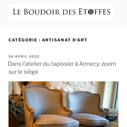
Aller
au
contenu
principal
LE BOUDOIR DES ETOFFES
Atelier Boutique 58 route d'Annecy à Veyrier du Lac (74)
CATÉGORIE :
ARTISANAT D’ART
PUBLIÉ
26 AVRIL 2022
LE
Dans l’atelier du tapissier à Annecy: zoom
sur le siège